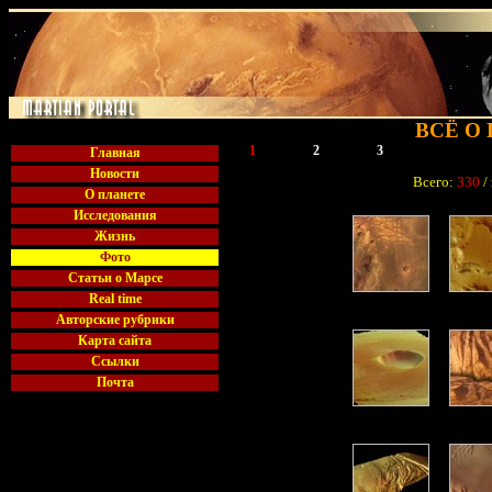
ВСЁ О
1
2
3
4
Главная
Новости
Всего:
330
/
О планете
Исследования
Жизнь
Фото
Статьи о Марсе
Real time
Авторские рубрики
Карта сайта
Ссылки
Почта