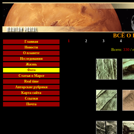
ВСЁ О
1
2
3
4
Главная
Новости
Всего:
330
/ 
О планете
Исследования
Жизнь
Фото
Статьи о Марсе
Real time
Авторские рубрики
Карта сайта
Ссылки
Почта