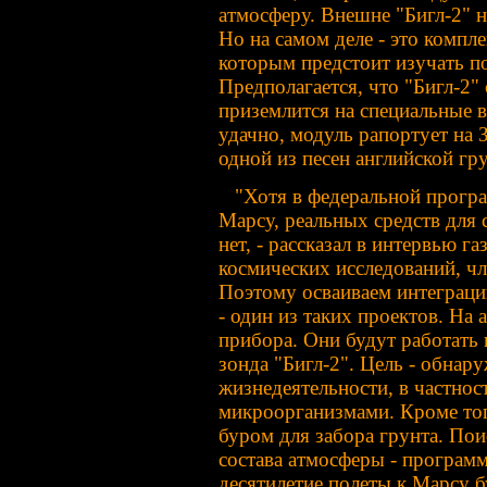
атмосферу. Внешне "Бигл-2" 
Но на самом деле - это комп
которым предстоит изучать по
Предполагается, что "Бигл-2"
приземлится на специальные 
удачно, модуль рапортует на
одной из песен английской г
"Хотя в федеральной програм
Марсу, реальных средств для
нет, - рассказал в интервью г
космических исследований, ч
Поэтому осваиваем интеграци
- один из таких проектов. На
прибора. Они будут работать 
зонда "Бигл-2". Цель - обнар
жизнедеятельности, в частнос
микроорганизмами. Кроме тог
буром для забора грунта. Пои
состава атмосферы - програм
десятилетие полеты к Марсу б