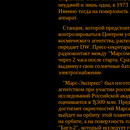
неудачей и лишь одна, в 1973
Именно тогда на поверхность
аппарат.
Станция, которой предстоит 
контролироваться Центром уп
космического агентства, рас
передает
DW
. Пресс-секретар
радиоконтакт между "Марсом-
через 2 часа после старта. Ср
выдвинул свои солнечные бата
электроснабжение.
"Марс-Экспресс" был изгото
агентством при участии росс
исследований Российской ака
оценивается в Ђ300 млн. Пред
достигнет окрестностей Марса
выйдет на орбиту этой планет
на орбите, а на поверхность 
"Бигл-2", который исследует 