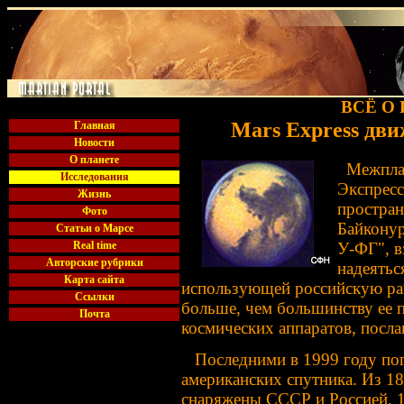
ВСЁ О
Mars Express
движ
Главная
Новости
О планете
Межплане
Исследования
Экспресс
Жизнь
простран
Фото
Байконур
Статьи о Марсе
У-ФГ", в
Real time
Авторские рубрики
надеятьс
Карта сайта
использующей российскую рак
Ссылки
больше, чем большинству ее 
Почта
космических аппаратов, посла
Последними в 1999 году пог
американских спутника. Из 1
снаряжены СССР и Россией, 1