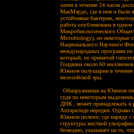
затем в течение 24 часов дос
МакМэрдо, где в нем и были 
устойчивые бактерии, некотор
работа опубликована в одном
Микробиологического Обществ
Microbiology), но некоторые 
Национального Научного Фон
международных программ по 
который, по принятой гипотез
Гондвана около 60 миллионов 
Южном полушарии в течение б
мезозойской эры.
Обнаруженная на Южном полю
судя по некоторым выделенн
ДНК , может принадлежать к 
Антарктиде нередки. Однако 
Южном полюсе, где наряду с
структуры жесткой ультрафио
безводно, указывает на то, ч