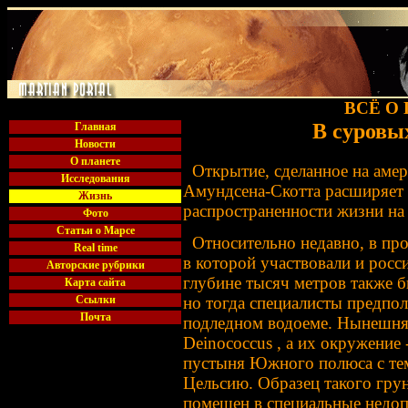
ВСЁ О
В суровы
Главная
Новости
О планете
Открытие, сделанное на амер
Исследования
Амундсена-Скотта расширяет 
Жизнь
распространенности жизни на 
Фото
Статьи о Марсе
Относительно недавно, в про
Real time
в которой участвовали и росси
Авторские рубрики
глубине тысяч метров также 
Карта сайта
но тогда специалисты предпол
Ссылки
Почта
подледном водоеме. Нынешняя
Deinococcus , а их окружение 
пустыня Южного полюса с тем
Цельсию. Образец такого гру
помещен в специальные недоп