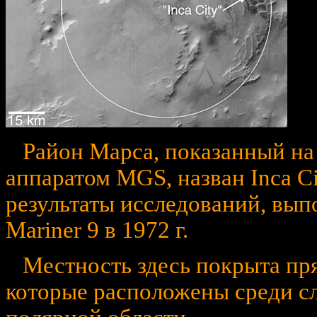
Район Марса, показанный на
аппаратом MGS, назван Inca 
результаты исследований, вып
Mariner 9 в 1972 г.
Местность здесь покрыта пр
которые расположены среди с