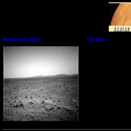
предыдущее фото
все фото