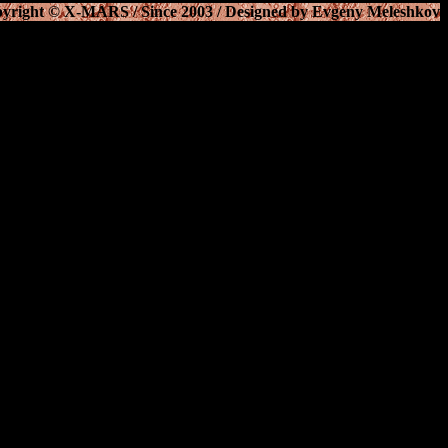
yright © X-MARS / Since 2003 / Designed by
Evgeny Meleshkov