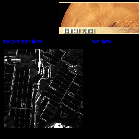
предыдущее фото
все фото