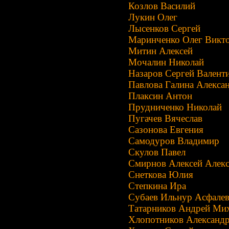
Козлов Василий
Лукин Олег
Лысенков Сергей
Маринченко Олег Викт
Митин Алексей
Мочалин Николай
Назаров Сергей Валент
Павлова Галина Алекса
Плаксин Антон
Прудниченко Николай
Пугачев Вячеслав
Сазонова Евгения
Самодуров Владимир
Скулов Павел
Смирнов Алексей Алекс
Снеткова Юлия
Степкина Ира
Субаев Ильнур Асфале
Татарников Андрей Ми
Хлопотников Александ