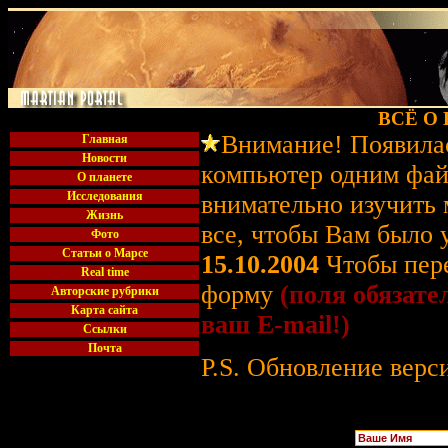
ВСЁ О
Внимание! Появилас
Главная
Новости
компьютер одним фа
О планете
Исследования
внимательно изучить 
Жизнь
все, чтобы Вам было 
Фото
Статьи о Марсе
1
5
.10.2004
Чтобы пере
Real time
форму
(
поля обязате
Авторские рубрики
Карта сайта
ваш
E-mail!
)
Ссылки
Почта
P.S.
Обновление верс