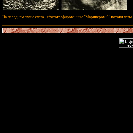
На переднем плане слева - сфотографированные "Маринером-9" потоки лавы н